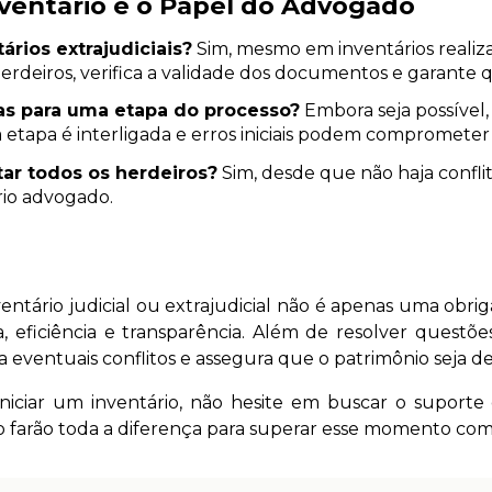
nventário e o Papel do Advogado
rios extrajudiciais?
Sim, mesmo em inventários realiz
herdeiros, verifica a validade dos documentos e garante q
s para uma etapa do processo?
Embora seja possível
etapa é interligada e erros iniciais podem comprometer o
r todos os herdeiros?
Sim, desde que não haja conflito
rio advogado.
entário judicial ou extrajudicial não é apenas uma obri
eficiência e transparência. Além de resolver questões 
ra eventuais conflitos e assegura que o patrimônio seja 
iniciar um inventário, não hesite em buscar o suport
o farão toda a diferença para superar esse momento com