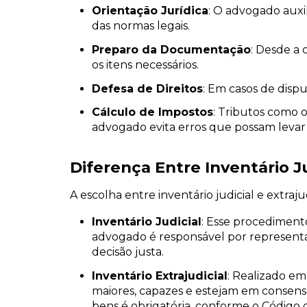
Orientação Jurídica
: O advogado auxil
das normas legais.
Preparo da Documentação
: Desde a 
os itens necessários.
Defesa de Direitos
: Em casos de disp
Cálculo de Impostos
: Tributos como 
advogado evita erros que possam levar 
Diferença Entre Inventário Ju
A escolha entre inventário judicial e extraj
Inventário Judicial
: Esse procediment
advogado é responsável por representar
decisão justa.
Inventário Extrajudicial
: Realizado em
maiores, capazes e estejam em consenso
bens é obrigatória, conforme o Código de