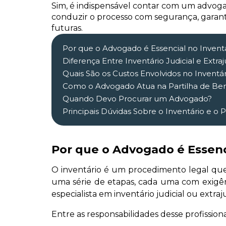
Sim, é indispensável contar com um advogado 
conduzir o processo com segurança, garanti
futuras.
Por que o Advogado é Essencial no Invent
Diferença Entre Inventário Judicial e Extraj
Quais São os Custos Envolvidos no Inventár
Como o Advogado Atua na Partilha de Be
Quando Devo Procurar um Advogado?
Principais Dúvidas Sobre o Inventário e o
Por que o Advogado é Essenc
O inventário é um procedimento legal que v
uma série de etapas, cada uma com exigên
especialista em inventário judicial ou extraju
Entre as responsabilidades desse profissiona