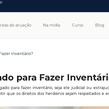
SP
reas de atuação
Na mídia
Curso
Blog
Fazer Inventário?
do para Fazer Inventár
o para fazer inventário, seja ele judicial ou extrajud
ir que os direitos dos herdeiros sejam respeitados e 