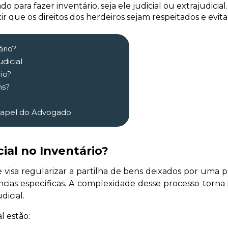
para fazer inventário, seja ele judicial ou extrajudicial
r que os direitos dos herdeiros sejam respeitados e evi
ário?
udicial
io?
ns?
 Papel do Advogado
ial no Inventário?
isa regularizar a partilha de bens deixados por uma pess
cias específicas. A complexidade desse processo torn
dicial.
l estão: