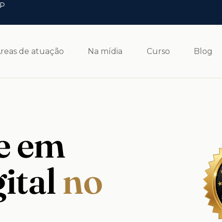
SP
reas de atuação
Na mídia
Curso
Blog
e em
gital
no