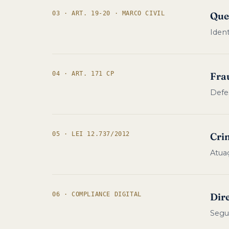
03 · ART. 19-20 · MARCO CIVIL
Queb
Ident
04 · ART. 171 CP
Fra
Defe
05 · LEI 12.737/2012
Cri
Atuaç
06 · COMPLIANCE DIGITAL
Dire
Segu