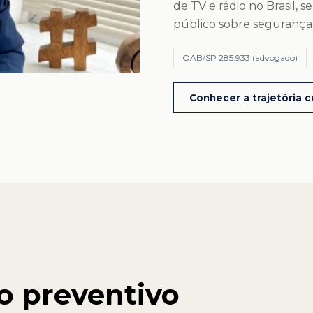
de TV e rádio no Brasil, 
público sobre segurança d
OAB/SP 285.933 (advogado)
Conhecer a trajetória 
do preventivo