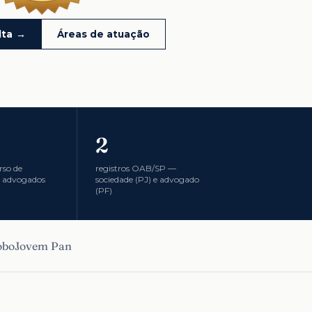
lta →
Áreas de atuação
2
rso de
registros OAB/SP —
 advogados
sociedade (PJ) e advogado
(PF)
obo
Jovem Pan