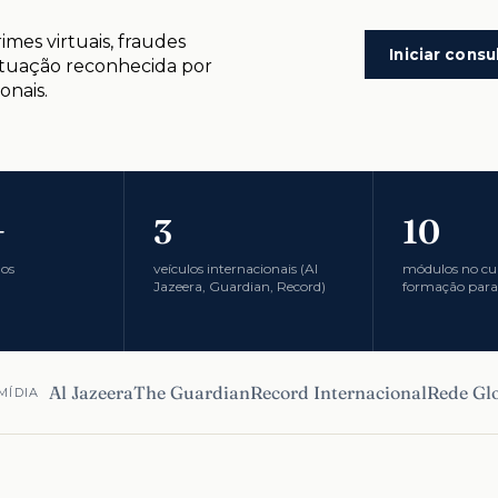
imes virtuais, fraudes
Iniciar consu
atuação reconhecida por
onais.
+
3
10
dos
veículos internacionais (Al
módulos no cu
Jazeera, Guardian, Record)
formação para
Al Jazeera
The Guardian
Record Internacional
Rede Gl
MÍDIA