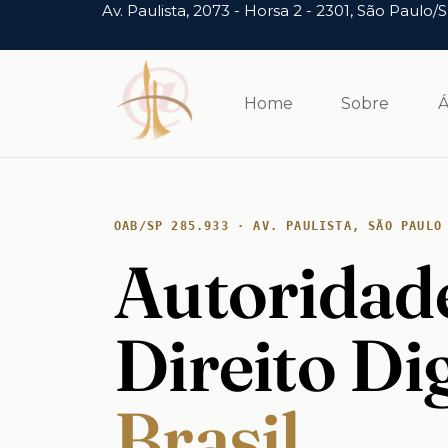
Av. Paulista, 2073 - Horsa 2 - 2301, São Paulo/
Home
Sobre
Á
OAB/SP 285.933 · AV. PAULISTA, SÃO PAULO
Autoridad
Direito Di
Brasil.