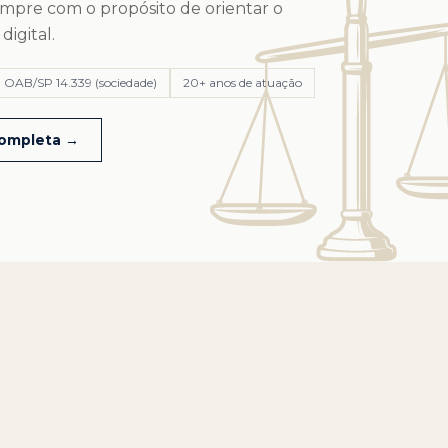
sempre com o propósito de orientar o
igital.
OAB/SP 14.339 (sociedade)
20+ anos de atuação
completa →