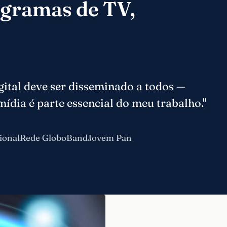
ogramas de TV,
ital deve ser disseminado a todos —
mídia é parte essencial do meu trabalho."
ional
Rede Globo
Band
Jovem Pan