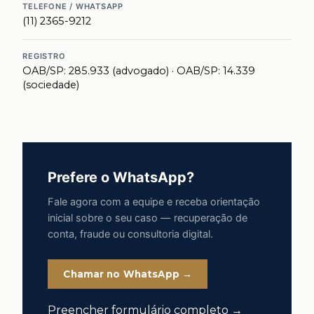
TELEFONE / WHATSAPP
(11) 2365-9212
REGISTRO
OAB/SP: 285.933 (advogado) · OAB/SP: 14.339
(sociedade)
Prefere o WhatsApp?
Fale agora com a equipe e receba orientação
inicial sobre o seu caso — recuperação de
conta, fraude ou consultoria digital.
Chamar no WhatsApp →
Preencher formulário completo →