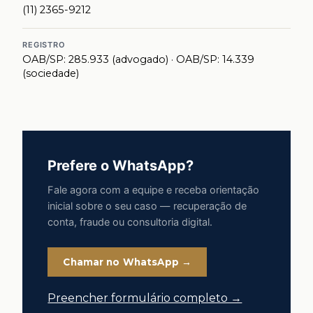
(11) 2365-9212
REGISTRO
OAB/SP: 285.933 (advogado) · OAB/SP: 14.339
(sociedade)
Prefere o WhatsApp?
Fale agora com a equipe e receba orientação
inicial sobre o seu caso — recuperação de
conta, fraude ou consultoria digital.
Chamar no WhatsApp →
Preencher formulário completo →